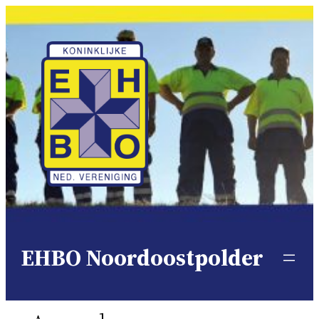
Ga
naar
de
inhoud
EHBO Noordoostpolder