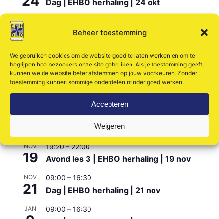
24
Dag | EHBO herhaling | 24 okt
OKT
09:00
–
16:30
27
Beheer toestemming
Dag | EHBO herhaling | 27 okt
NOV
09:00
–
16:30
We gebruiken cookies om de website goed te laten werken en om te
4
begrijpen hoe bezoekers onze site gebruiken. Als je toestemming geeft,
Dag | EHBO herhaling | 4 nov
kunnen we de website beter afstemmen op jouw voorkeuren. Zonder
toestemming kunnen sommige onderdelen minder goed werken.
NOV
19:20
–
22:00
5
Avond les 1 | EHBO herhaling | 5 nov
Accepteren
NOV
19:20
–
22:00
12
Weigeren
Avond les 2 | EHBO herhaling | 12 nov
NOV
19:20
–
22:00
19
Avond les 3 | EHBO herhaling | 19 nov
NOV
09:00
–
16:30
21
Dag | EHBO herhaling | 21 nov
JAN
09:00
–
16:30